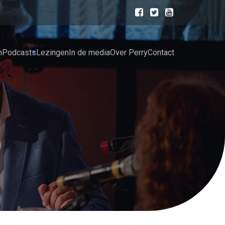
n
Podcasts
Lezingen
In de media
Over Perry
Contact
S