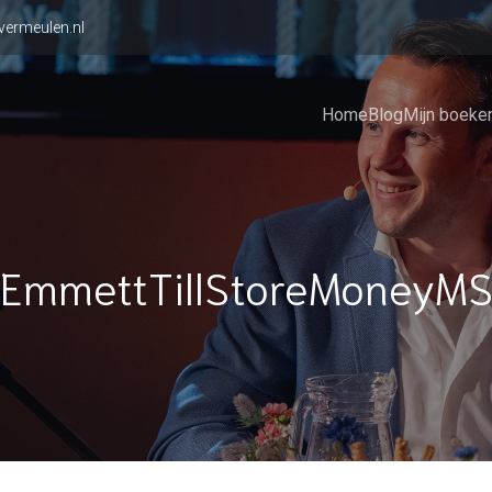
vermeulen.nl
Home
Blog
Mijn boeke
EmmettTillStoreMoneyM