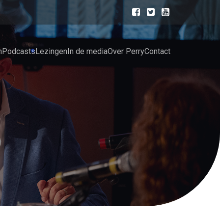
n
Podcasts
Lezingen
In de media
Over Perry
Contact