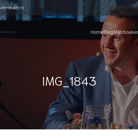
vermeulen.nl
Home
Blog
Mijn boeke
IMG_1843