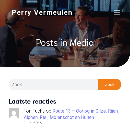
Perry Vermeulen
Posts in Media
Zoek
Laatste reacties
Ton Fuchs
op
Route 13 – Oorlog in Gilze, Rijen,
Alphen, Riel, Molenschot en Hulten
1 juni 2026