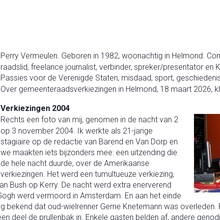
Perry Vermeulen. Geboren in 1982, woonachtig in Helmond. Co
raadslid, freelance journalist, verbinder, spreker/presentator e
Passies voor de Verenigde Staten, misdaad, sport, geschiedeni
Over gemeenteraadsverkiezingen in Helmond, 18 maart 2026, k
Verkiezingen 2004
Rechts een foto van mij, genomen in de nacht van 2
op 3 november 2004. Ik werkte als 21-jarige
stagiaire op de redactie van Barend en Van Dorp en
we maakten iets bijzonders mee: een uitzending die
de hele nacht duurde, over de Amerikaanse
verkiezingen. Het werd een tumultueuze verkiezing,
van Bush op Kerry. De nacht werd extra enerverend
Gogh werd vermoord in Amsterdam. En aan het einde
g bekend dat oud-wielrenner Gerrie Knetemann was overleden.
en deel de prullenbak in. Enkele gasten belden af, andere geno