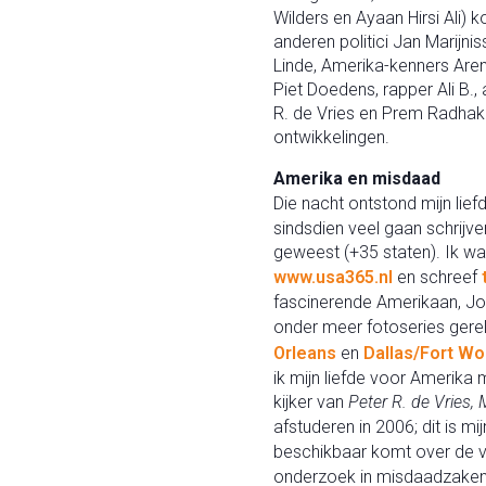
Wilders en Ayaan Hirsi Ali)
anderen politici Jan Marijni
Linde, Amerika-kenners Are
Piet Doedens, rapper Ali B.
R. de Vries en Prem Radhak
ontwikkelingen.
Amerika en misdaad
Die nacht ontstond mijn lief
sindsdien veel gaan schrijve
geweest (+35 staten). Ik w
www.usa365.nl
en schreef
fascinerende Amerikaan, Joh
onder meer fotoseries gere
Orleans
en
Dallas/Fort Wo
ik mijn liefde voor Amerika 
kijker van
Peter R. de Vries,
afstuderen in 2006; dit is mi
beschikbaar komt over de 
onderzoek in misdaadzaken