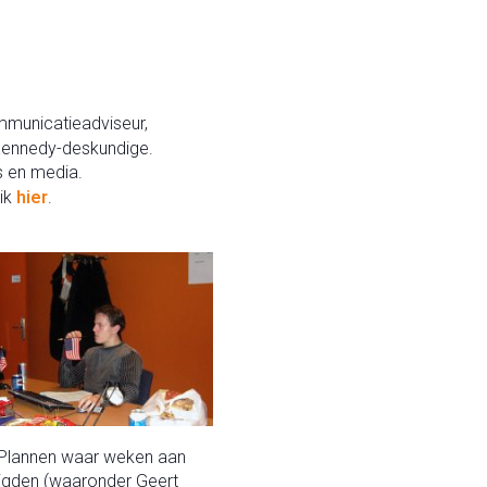
mmunicatieadviseur,
n Kennedy-deskundige.
s en media.
lik
hier
.
 Plannen waar weken aan
digden (waaronder Geert