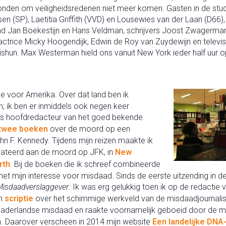
 konden om veiligheidsredenen niet meer komen. Gasten in de stu
ssen (SP), Laetitia Griffith (VVD) en Lousewies van der Laan (D66
nd Jan Boekestijn en Hans Veldman, schrijvers Joost Zwagerma
, actrice Micky Hoogendijk, Edwin de Roy van Zuydewijn en televi
ishun. Max Westerman hield ons vanuit New York ieder half uur 
de voor Amerika. Over dat land ben ik
n; ik ben er inmiddels ook negen keer
as hoofdredacteur van het goed bekende
twee boeken
over de moord op een
n F. Kennedy. Tijdens mijn reizen maakte ik
lateerd aan de moord op JFK, in
New
rth
. Bij de boeken die ik schreef combineerde
met mijn interesse voor misdaad. Sinds de eerste uitzending in d
 Misdaadverslaggever
. Ik was erg gelukkig toen ik op de redactie
jn
scriptie
over het schimmige werkveld van de misdaadjournalist.
vaderlandse misdaad en raakte voornamelijk geboeid door de m
. Daarover verscheen in 2014 mijn website
Een landelijke DNA