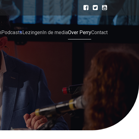
n
Podcasts
Lezingen
In de media
Over Perry
Contact