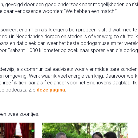
en, gevolgd door een goed onderzoek naar mogelijkheden en ris
ie paar verlossende woorden: “We hebben een match.”
ineert enorm en als ik ergens ben probeer ik altijd wat mee te 
nou in Nederlandse dorpen en steden is of ver weg; zo stuitte ik
s en dat bleek dan weer het beste oorlogsmuseum ter wereld, al
oor Brabant, 1000 kilometer op zoek naar sporen van die oorlog
nderwijs, als communicatieadviseur voor vier middelbare schole
n omgeving. Werk waar ik veel energie van krijg. Daarvoor werkt
reef ik tien jaar als freelancer voor het Eindhovens Dagblad. I
 de podcasts. Zie
deze pagina
.
en twee zoontjes.