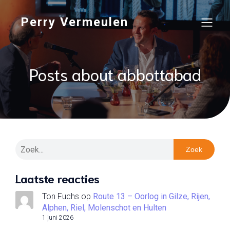
Perry Vermeulen
Posts about abbottabad
Zoek
Laatste reacties
Ton Fuchs
op
Route 13 – Oorlog in Gilze, Rijen,
Alphen, Riel, Molenschot en Hulten
1 juni 2026