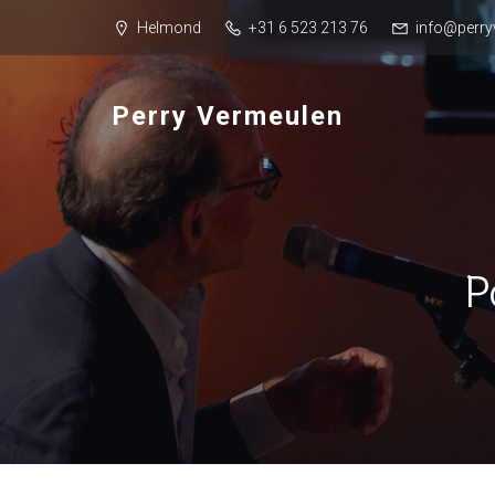
Helmond
+31 6 523 213 76
info@perry
Perry Vermeulen
P