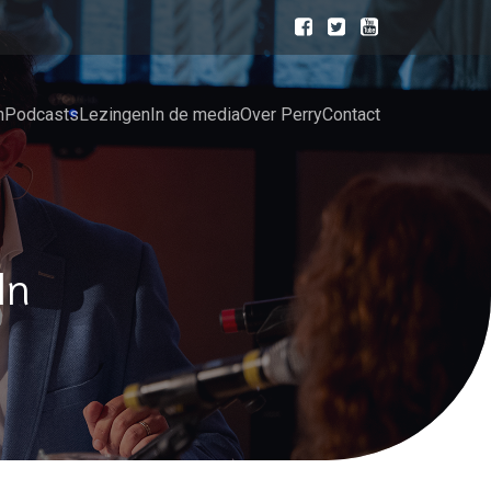
n
Podcasts
Lezingen
In de media
Over Perry
Contact
ln