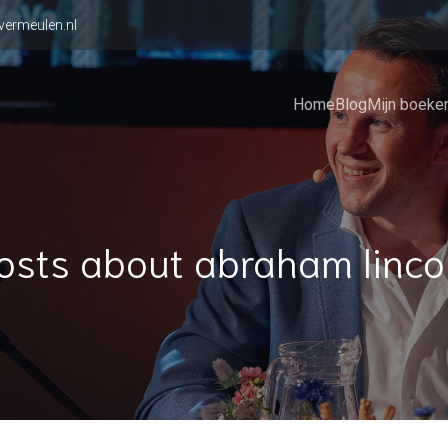
vermeulen.nl
Home
Blog
Mijn boeke
osts about abraham linco