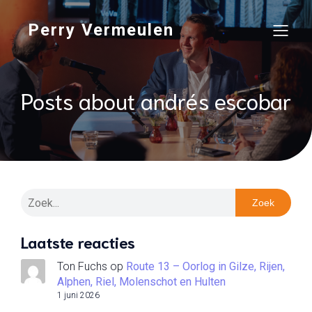
Perry Vermeulen
Posts about andrés escobar
Zoek
Laatste reacties
Ton Fuchs
op
Route 13 – Oorlog in Gilze, Rijen,
Alphen, Riel, Molenschot en Hulten
1 juni 2026