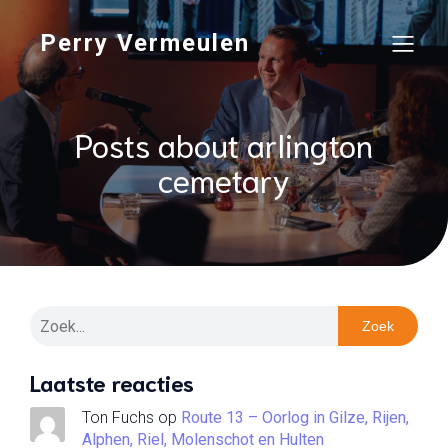
Perry Vermeulen
Posts about arlington
cemetary
Zoek
Laatste reacties
Ton Fuchs
op
Route 13 – Oorlog in Gilze, Rijen,
Alphen, Riel, Molenschot en Hulten