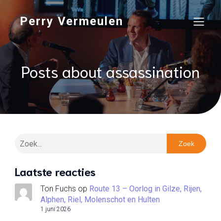
Perry Vermeulen
Posts about assassination
Zoek
Laatste reacties
Ton Fuchs
op
Route 13 – Oorlog in Gilze, Rijen,
Alphen, Riel, Molenschot en Hulten
1 juni 2026