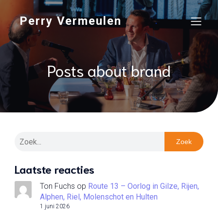
Perry Vermeulen
Posts about brand
Zoek
Laatste reacties
Ton Fuchs
op
Route 13 – Oorlog in Gilze, Rijen,
Alphen, Riel, Molenschot en Hulten
1 juni 2026