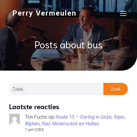
Perry Vermeulen
Posts about bus
Zoek
Laatste reacties
Ton Fuchs
op
Route 13 – Oorlog in Gilze, Rijen,
Alphen, Riel, Molenschot en Hulten
1 juni 2026