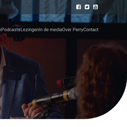
n
Podcasts
Lezingen
In de media
Over Perry
Contact