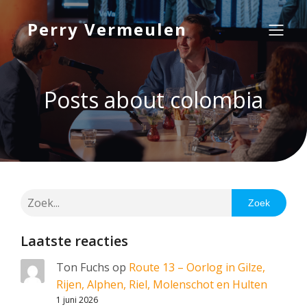
Perry Vermeulen
Posts about colombia
Zoek
Laatste reacties
Ton Fuchs
op
Route 13 – Oorlog in Gilze,
Rijen, Alphen, Riel, Molenschot en Hulten
1 juni 2026