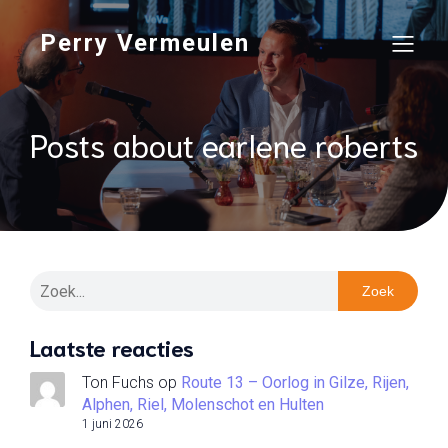
Perry Vermeulen
Posts about earlene roberts
Zoek
Laatste reacties
Ton Fuchs
op
Route 13 – Oorlog in Gilze, Rijen,
Alphen, Riel, Molenschot en Hulten
1 juni 2026