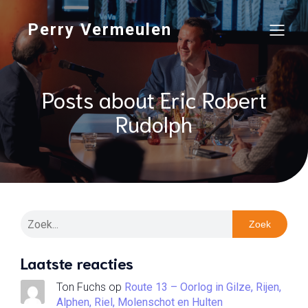
Perry Vermeulen
Posts about Eric Robert
Rudolph
Zoek
Laatste reacties
Ton Fuchs
op
Route 13 – Oorlog in Gilze, Rijen,
Alphen, Riel, Molenschot en Hulten