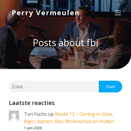
Perry Vermeulen
Posts about fbi
Zoek
Laatste reacties
Ton Fuchs
op
Route 13 – Oorlog in Gilze,
Rijen, Alphen, Riel, Molenschot en Hulten
1 juni 2026