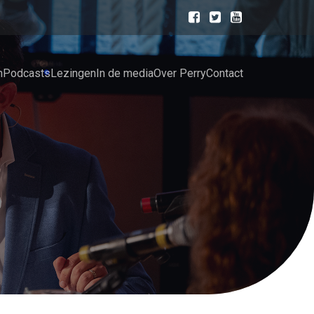
n
Podcasts
Lezingen
In de media
Over Perry
Contact