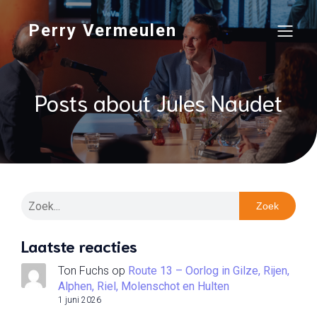
Perry Vermeulen
Posts about Jules Naudet
Zoek
Laatste reacties
Ton Fuchs
op
Route 13 – Oorlog in Gilze, Rijen,
Alphen, Riel, Molenschot en Hulten
1 juni 2026