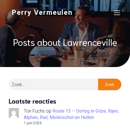
Perry Vermeulen
Posts about Lawrenceville
Zoek
Laatste reacties
Ton Fuchs
op
Route 13 – Oorlog in Gilze, Rijen,
Alphen, Riel, Molenschot en Hulten
1 juni 2026