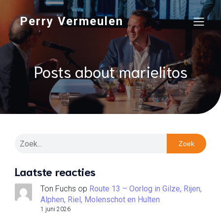
Perry Vermeulen
Posts about marielitos
Zoek
Laatste reacties
Ton Fuchs
op
Route 13 – Oorlog in Gilze, Rijen,
Alphen, Riel, Molenschot en Hulten
1 juni 2026