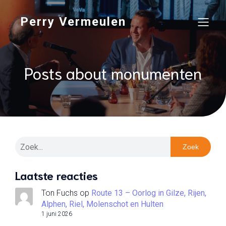
Perry Vermeulen
Posts about monumenten
Zoek
Laatste reacties
Ton Fuchs
op
Route 13 – Oorlog in Gilze, Rijen,
Alphen, Riel, Molenschot en Hulten
1 juni 2026