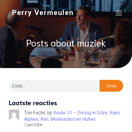
Perry Vermeulen
Posts about muziek
Zoek
Laatste reacties
Ton Fuchs
op
Route 13 – Oorlog in Gilze, Rijen,
Alphen, Riel, Molenschot en Hulten
1 juni 2026