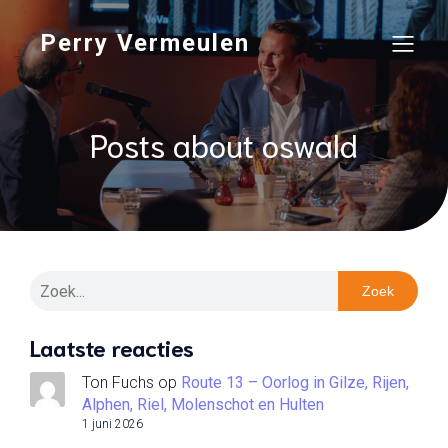
Perry Vermeulen
Posts about oswald
Zoek
Laatste reacties
Ton Fuchs
op
Route 13 – Oorlog in Gilze, Rijen,
Alphen, Riel, Molenschot en Hulten
1 juni 2026