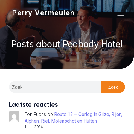
Perry Vermeulen
Posts about Peabody Hotel
Zoek
Laatste reacties
Ton Fuchs
op
Route 13 – Oorlog in Gilze, Rijen,
Alphen, Riel, Molenschot en Hulten
1 juni 2026