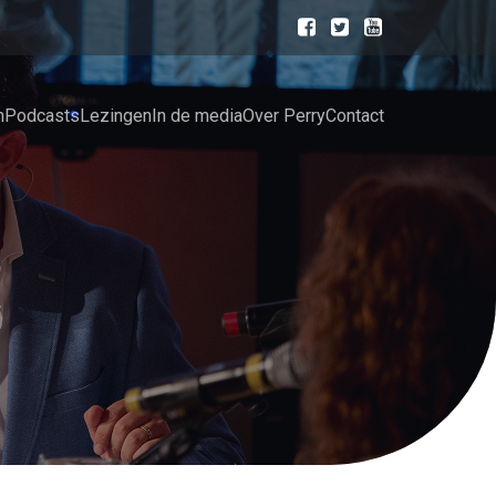
n
Podcasts
Lezingen
In de media
Over Perry
Contact
n