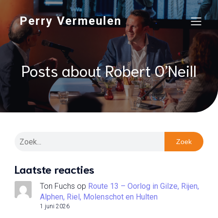
Perry Vermeulen
Posts about Robert O’Neill
Zoek
Laatste reacties
Ton Fuchs
op
Route 13 – Oorlog in Gilze, Rijen,
Alphen, Riel, Molenschot en Hulten
1 juni 2026