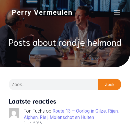
Perry Vermeulen
Posts about rondje helmond
Zoek
Laatste reacties
Ton Fuchs
op
Route 13 – Oorlog in Gilze, Rijen,
Alphen, Riel, Molenschot en Hulten
1 juni 2026