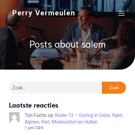
Perry Vermeulen
Posts about salem
Zoek
Laatste reacties
Ton Fuchs
op
Route 13 – Oorlog in Gilze, Rijen,
Alphen, Riel, Molenschot en Hulten
1 juni 2026