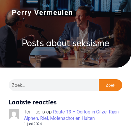
Perry Vermeulen
Posts about seksisme
Zoek
Laatste reacties
Ton Fuchs
op
Route 13 – Oorlog in Gilze, Rijen,
Alphen, Riel, Molenschot en Hulten
1 juni 2026