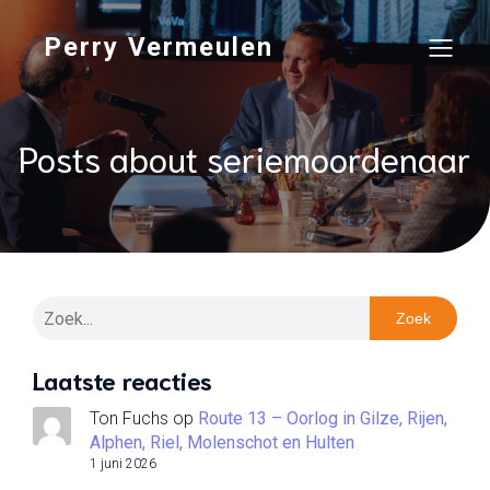
Perry Vermeulen
Posts about seriemoordenaar
Zoek
Laatste reacties
Ton Fuchs
op
Route 13 – Oorlog in Gilze, Rijen,
Alphen, Riel, Molenschot en Hulten
1 juni 2026