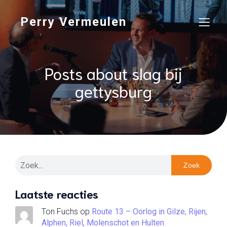
Perry Vermeulen
Posts about slag bij
gettysburg
Zoek
Laatste reacties
Ton Fuchs
op
Route 13 – Oorlog in Gilze, Rijen,
Alphen, Riel, Molenschot en Hulten