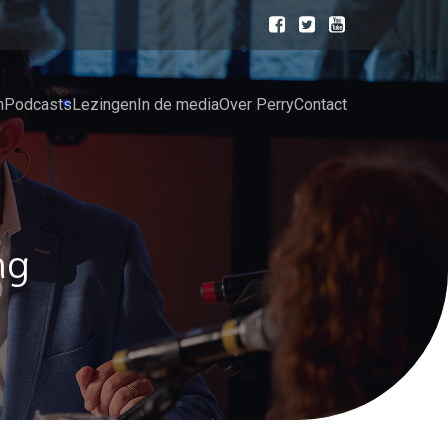
n
Podcasts
Lezingen
In de media
Over Perry
Contact
ng