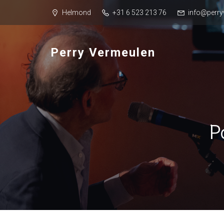
Helmond
+31 6 523 213 76
info@perry
Perry Vermeulen
P