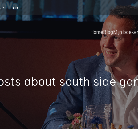
vermeulen.nl
Home
Blog
Mijn boeke
osts about south side ga