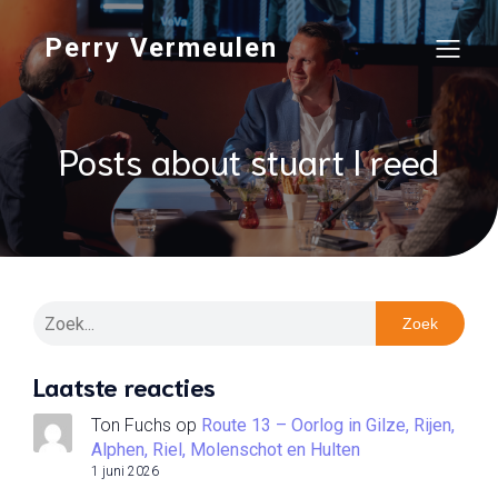
Perry Vermeulen
Posts about stuart l reed
Zoek
Laatste reacties
Ton Fuchs
op
Route 13 – Oorlog in Gilze, Rijen,
Alphen, Riel, Molenschot en Hulten
1 juni 2026