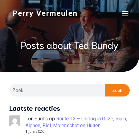
Perry Vermeulen
Posts about Ted Bundy
Zoek
Laatste reacties
Ton Fuchs
op
Route 13 – Oorlog in Gilze, Rijen,
Alphen, Riel, Molenschot en Hulten
1 juni 2026