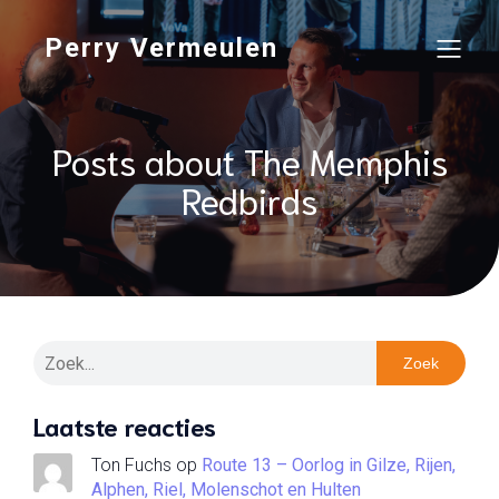
Perry Vermeulen
Posts about The Memphis
Redbirds
Zoek
Laatste reacties
Ton Fuchs
op
Route 13 – Oorlog in Gilze, Rijen,
Alphen, Riel, Molenschot en Hulten