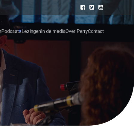
n
Podcasts
Lezingen
In de media
Over Perry
Contact