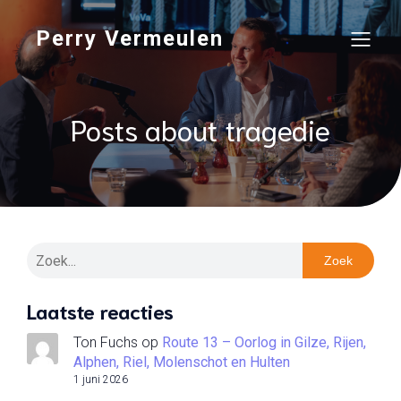
Perry Vermeulen
Posts about tragedie
Zoek
Laatste reacties
Ton Fuchs
op
Route 13 – Oorlog in Gilze, Rijen,
Alphen, Riel, Molenschot en Hulten
1 juni 2026