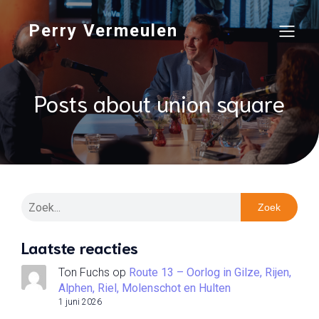
Perry Vermeulen
Posts about union square
Zoek
Laatste reacties
Ton Fuchs
op
Route 13 – Oorlog in Gilze, Rijen,
Alphen, Riel, Molenschot en Hulten
1 juni 2026