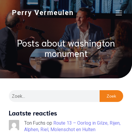
Perry Vermeulen
Posts about washington
monument
Zoek
Laatste reacties
Ton Fuchs
op
Route 13 – Oorlog in Gilze, Rijen,
Alphen, Riel, Molenschot en Hulten