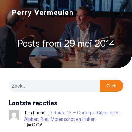
Perry Vermeulen
Posts from 29 mei 2014
Zoek
Laatste reacties
Ton Fuchs
op
Route 13 – Oorlog in Gilze, Rijen,
Alphen, Riel, Molenschot en Hulten
1 juni 2026