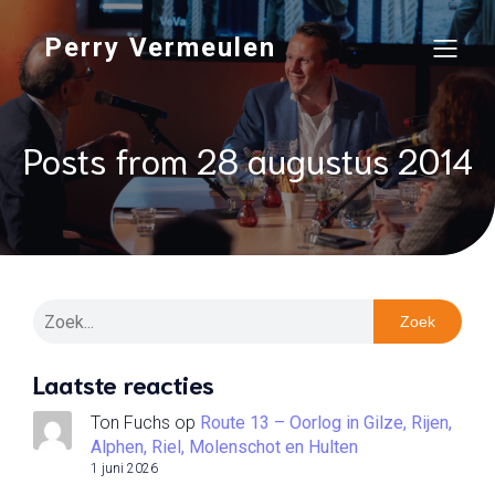
Perry Vermeulen
Posts from 28 augustus 2014
Zoek
Laatste reacties
Ton Fuchs
op
Route 13 – Oorlog in Gilze, Rijen,
Alphen, Riel, Molenschot en Hulten
1 juni 2026