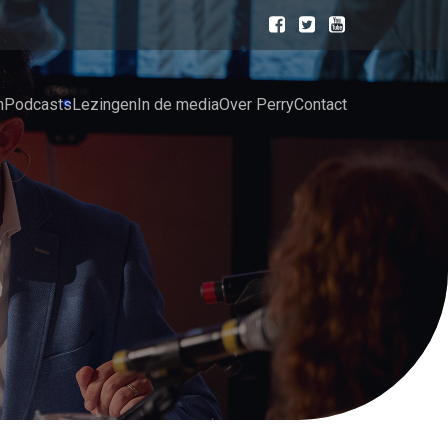
n
Podcasts
Lezingen
In de media
Over Perry
Contact