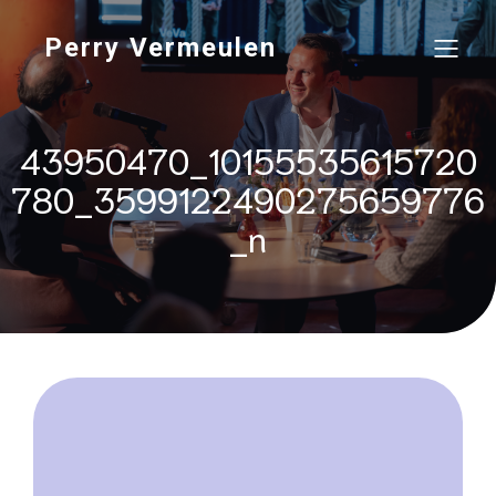
Perry Vermeulen
43950470_10155535615720
780_3599122490275659776
_n