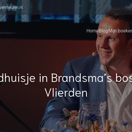
vermeulen.nl
Home
Blog
Mijn boeke
dhuisje in Brandsma’s bos
Vlierden