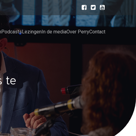
n
Podcasts
Lezingen
In de media
Over Perry
Contact
 te