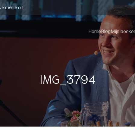
vermeulen.nl
Home
Blog
Mijn boeke
IMG_3794