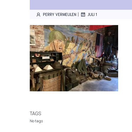
|
PERRY VERMEULEN
JULI 1
TAGS
No tags