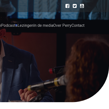
n
Podcasts
Lezingen
In de media
Over Perry
Contact