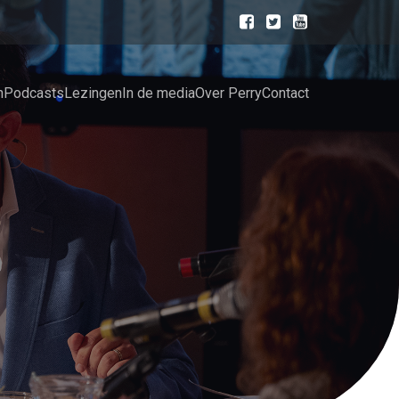
n
Podcasts
Lezingen
In de media
Over Perry
Contact