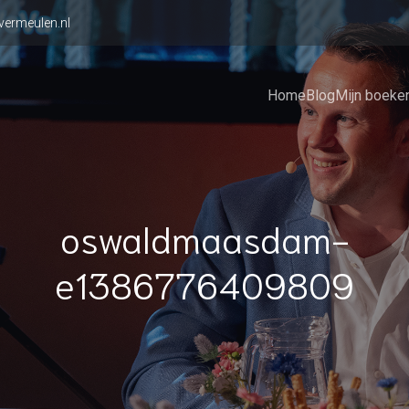
vermeulen.nl
Home
Blog
Mijn boeke
oswaldmaasdam-
e1386776409809