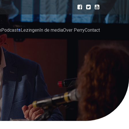
n
Podcasts
Lezingen
In de media
Over Perry
Contact