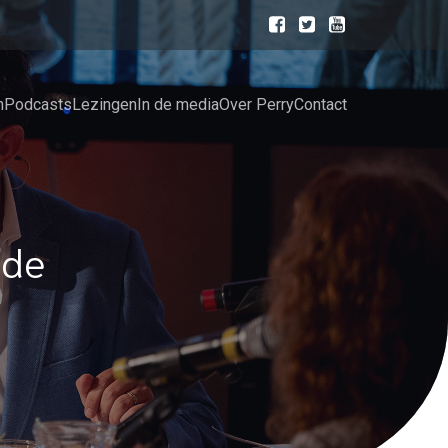
n
Podcasts
Lezingen
In de media
Over Perry
Contact
 de