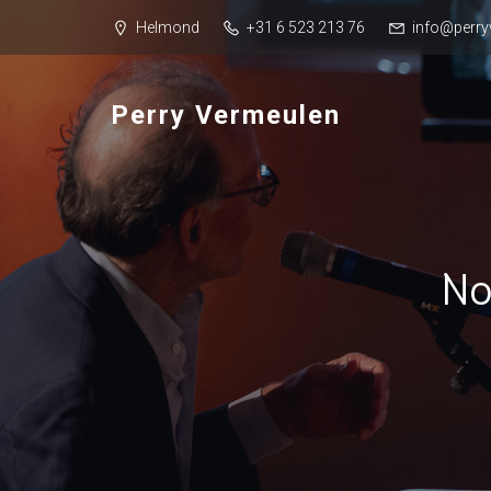
Helmond
+31 6 523 213 76
info@perry
Perry Vermeulen
No