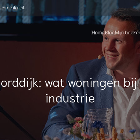
vermeulen.nl
Home
Blog
Mijn boeke
orddijk: wat woningen bij
industrie