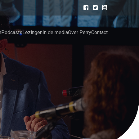
n
Podcasts
Lezingen
In de media
Over Perry
Contact
n