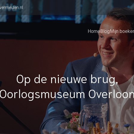
vermeulen.nl
Home
Blog
Mijn boeke
Op de nieuwe brug,
Oorlogsmuseum Overloo