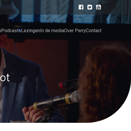
n
Podcasts
Lezingen
In de media
Over Perry
Contact
ot