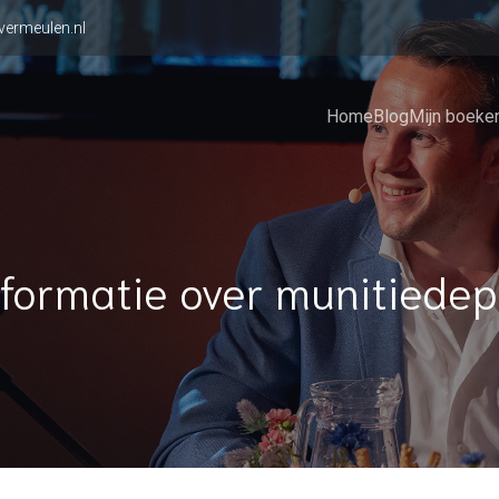
vermeulen.nl
Home
Blog
Mijn boeke
nformatie over munitiedep