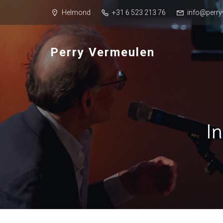
Helmond
+31 6 523 213 76
info@perry
Perry Vermeulen
I